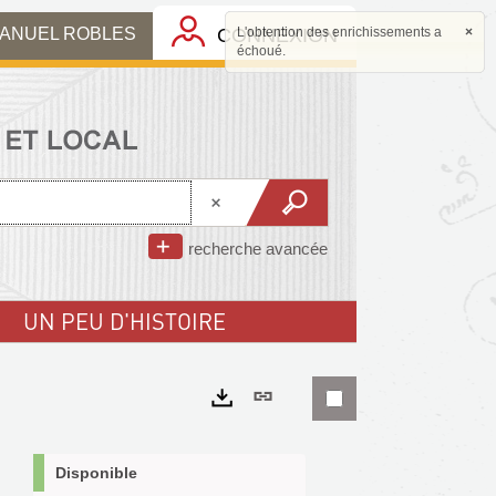
MANUEL ROBLES
CONNEXION
L'obtention des enrichissements a
×
échoué.
recherche avancée
UN PEU D'HISTOIRE
Lien
permanent
Exports
(Nouvelle
Disponible