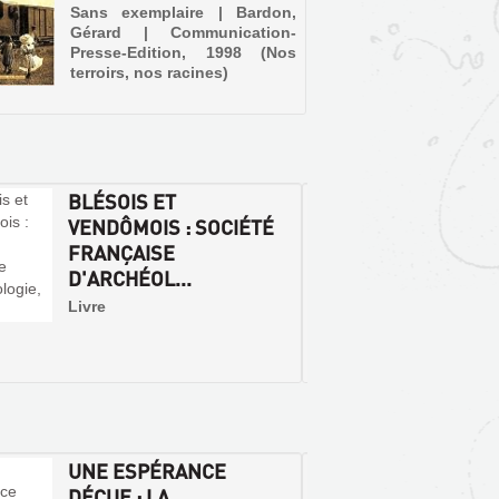
Sans exemplaire | Bardon,
Gérard | Communication-
Presse-Edition, 1998 (Nos
terroirs, nos racines)
BLÉSOIS ET
CONG
VENDÔMOIS : SOCIÉTÉ
ARCHÉ
FRANÇAISE
FRANC
D'ARCHÉOL...
SESSIO
Livre
Livr
archéo
França
1986
UNE ESPÉRANCE
HABIT
DÉÇUE : LA
RÉGIO