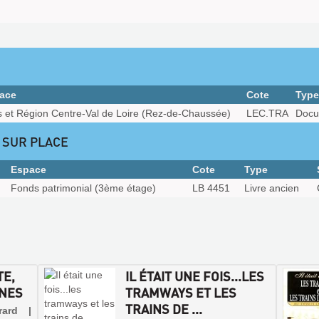
ace
Cote
Type
s et Région Centre-Val de Loire (Rez-de-Chaussée)
LEC.TRA
Docu
 SUR PLACE
Espace
Cote
Type
Fonds patrimonial (3ème étage)
LB 4451
Livre ancien
TE,
IL ÉTAIT UNE FOIS...LES
NNES
TRAMWAYS ET LES
TRAINS DE ...
rard |