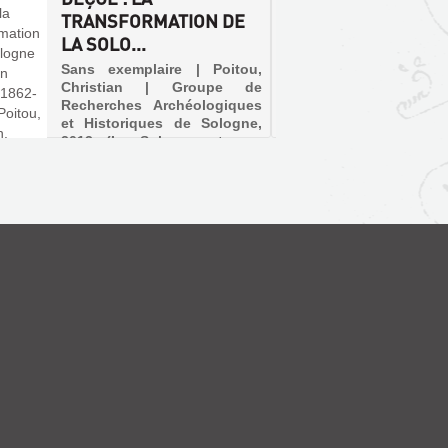
TRANSFORMATION DE
GATINE
LA SOLO...
Livre |
docume
Sans exemplaire | Poitou,
de l'a
Christian | Groupe de
Tours | 
Recherches Archéologiques
et Historiques de Sologne,
2013 (La Sologne et son
passé)