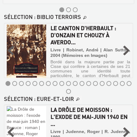
SÉLECTION
: BIBLIO TERROIRS
LE CANTON D'HERBAULT :
D'ONZAIN ET CHOUZY À
AVERDO...
|
Livre | Robinet, André | Alan Sutton,
0
2004 (Mémoires en Images)
Bordé dans la majeure partie par la
Cisse qui confère à certaines de ses 21
communes une identité toute
particulière, le canton d'Herbault peut
tout autant se diviser en trois ensembles
géographiquement, historiquement et
architec...
LE
ROCHEUX.CHAPELLE
SÉLECTION
: EURE-ET-LOIR
CANTON
ET
D'HERBAULT
LA DRÔLE DE MOISSON :
CHÂTEAU
:
S
L'EXODE DE MAI-JUIN 1940 EN
:
D'ONZAIN
...
(COMMUNE
ET
,
Livre | Judenne, Roger | R. Judenne,
DE