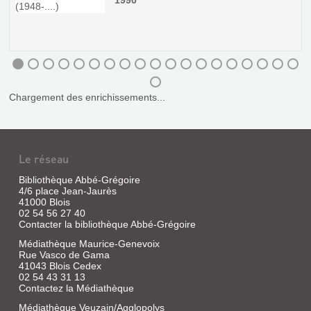
CHOUZY
1990
FRÉTEVAL...
À
Livre
AVERDO...
|
Leymarios,
Livre
Claude
|
|
Robinet,
Association
André
Chargement des enrichissements...
de
|
Recherches
Alan
historiques
Sutton,
et
2004
archéologiques
(Mémoires
Le réseau
du
en
château
Images)
Bibliothèque Abbé-Grégoire
de
Bordé
4/6 place Jean-Jaurès
Fréteval
dans
41000 Blois
la
et
02 54 56 27 40
majeure
de
Contacter la bibliothèque Abbé-Grégoire
partie
sa
par
Médiathèque Maurice-Genevoix
région,
la
Rue Vasco de Gama
1994
Cisse
41043 Blois Cedex
qui
02 54 43 31 13
confère
Contactez la Médiathèque
à
certaines
Médiathèque Veuzain/Agglopolys