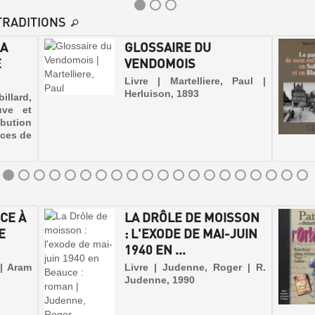
TRADITIONS
LA
GLOSSAIRE DU
E
VENDOMOIS
Livre | Martelliere, Paul |
Herluison, 1893
llard,
uve et
bution
nces de
CE À
LA DRÔLE DE MOISSON
E
: L'EXODE DE MAI-JUIN
1940 EN ...
 | Aram
Livre | Judenne, Roger | R.
Judenne, 1990