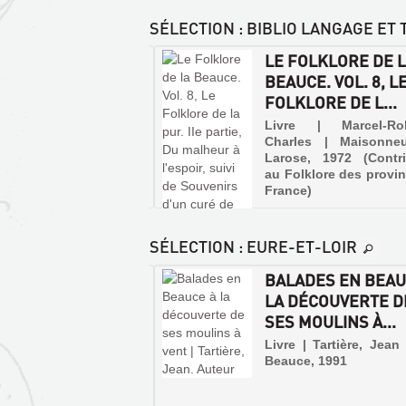
SÉLECTION
: BIBLIO LANGAGE ET 
OLKLORE DE LA
LE FOLKLORE DE 
CE. VOL. 7, LE
BEAUCE. VOL. 8, L
LORE DE L...
FOLKLORE DE L...
e | Marcel-Robillard,
Livre | Marcel-Robi
les | Maisonneuve et
Charles | Maisonne
e, 1972 (Contributions
Larose, 1972 (Contri
lklore des provinces de
au Folklore des provi
e)
France)
SÉLECTION
: EURE-ET-LOIR
ETITE BEAUCE :
BALADES EN BEAU
-1960
LA DÉCOUVERTE D
SES MOULINS À...
e | Marmion, Gérard |
GLOSSAIRE
rche-Lune, 2008
Livre | Tartière, Jean
DU
che mémoire)
Beauce, 1991
VENDOMOIS
Livre