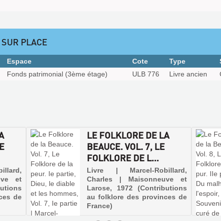
 SUR PLACE
Espace
Cote
Type
Fonds patrimonial (3ème étage)
ULB 776
Livre ancien
A
LE FOLKLORE DE LA
LE
BEAUCE. VOL. 7, LE
FOLKLORE DE L...
llard,
Livre | Marcel-Robillard,
uve et
Charles | Maisonneuve et
utions
Larose, 1972 (Contributions
nces de
au folklore des provinces de
France)