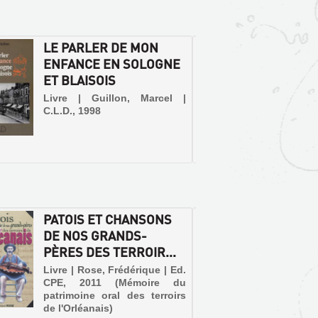
LE PARLER DE MON
GLOSS
ENFANCE EN SOLOGNE
BLAIS
ET BLAISOIS
Livre | 
l'auteur
Livre | Guillon, Marcel |
C.L.D., 1998
PATOIS ET CHANSONS
LE FO
DE NOS GRANDS-
BEAUC
PÈRES DES TERROIR...
Livre |
Maiso
Livre | Rose, Frédérique | Ed.
Littérat
CPE, 2011 (Mémoire du
patrimoine oral des terroirs
de l'Orléanais)