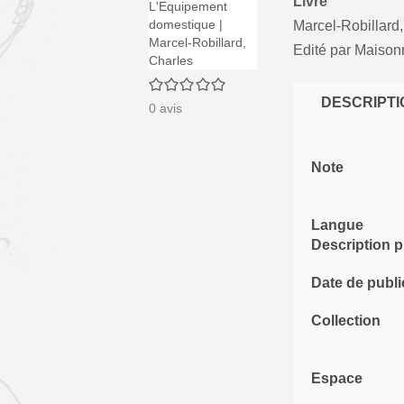
Livre
Marcel-Robillard
Edité par
Maisonn
0/5
DESCRIPTI
0
avis
Note
Langue
Description 
Date de publi
Collection
Espace