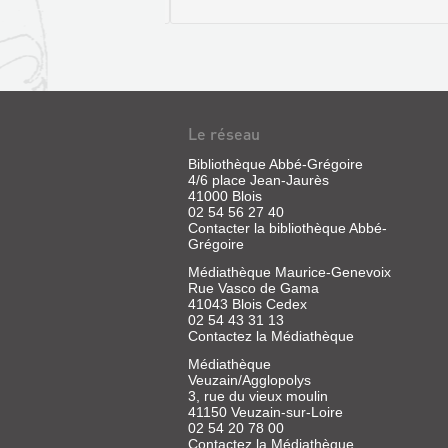
|
Martelliere,
Paul
|
Herluison,
1893
Le réseau
LE
Bibliothèque Abbé-Grégoire
FOLKLORE
4/6 place Jean-Jaurès
DE
41000 Blois
LE
02 54 56 27 40
LA
Contacter la bibliothèque Abbé-
PARLER
BEAUCE.
Grégoire
DE
VOL.
Médiathèque Maurice-Genevoix
MON
7,
Rue Vasco de Gama
ENFANCE
41043 Blois Cedex
LE
02 54 43 31 13
EN
FOLKLORE
Contactez la Médiathèque
SOLOGNE
DE
Médiathèque
ET
L...
Veuzain/Agglopolys
BLAISOIS
LA
3, rue du vieux moulin
Livre
41150 Veuzain-sur-Loire
DRÔLE
|
Livre
02 54 20 78 00
Marcel-
|
DE
Contactez la Médiathèque