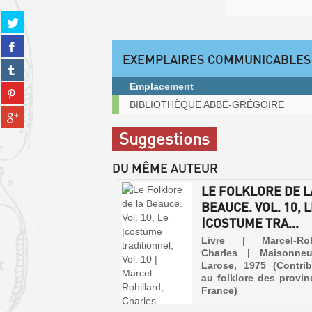
Partager
sur
Partager
twitter
sur
EXEMPLAIRES COMMUNICABLES
(Nouvelle
Partager
facebook
fenêtre)
sur
(Nouvelle
Emplacement
Partager
tumblr
fenêtre)
Exemplaires
sur
BIBLIOTHÈQUE ABBÉ-GRÉGOIRE
(Nouvelle
Partager
communicables
pinterest
fenêtre)
sur
sur
(Nouvelle
Suggestions
gplus
place
fenêtre)
(Nouvelle
DU MÊME AUTEUR
fenêtre)
LE FOLKLORE DE L
BEAUCE. VOL. 10, 
|COSTUME TRA...
Livre | Marcel-Robi
Charles | Maisonne
Larose, 1975 (Contrib
au folklore des provi
France)