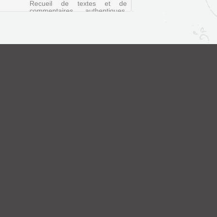
Recueil de textes et de
commentaires authentiques,
des chansons retrouvées, une
explication sur les fêtes
populaires et le patois
redécouvert accompagné d'un
glossaire.