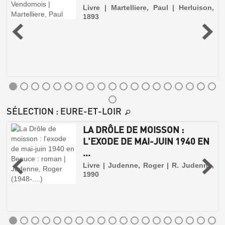
Livre | Martelliere, Paul | Herluison,
1893
|
2
s
SÉLECTION
: EURE-ET-LOIR
LA DRÔLE DE MOISSON :
S
L'EXODE DE MAI-JUIN 1940 EN
GLOSSAIRE
...
DU
,
Livre | Judenne, Roger | R. Judenne,
VENDOMOIS
1990
Livre
|
Martelliere,
Paul
|