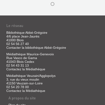
Herluison,
1893
LE
FOLKLORE
LE
Le réseau
DE
PARLER
LA
DE
Bibliothèque Abbé-Grégoire
4/6 place Jean-Jaurès
BEAUCE.
MON
41000 Blois
VOL.
ENFANCE
02 54 56 27 40
Contacter la bibliothèque Abbé-Grégoire
7,
EN
LE
SOLOGNE
Médiathèque Maurice-Genevoix
Rue Vasco de Gama
FOLKLORE
ET
41043 Blois Cedex
DE
BLAISOIS
02 54 43 31 13
Contactez la Médiathèque
L...
Livre
Médiathèque Veuzain/Agglopolys
|
Livre
3, rue du vieux moulin
Guillon,
|
LA
41150 Veuzain-sur-Loire
Marcel
Marcel-
DRÔLE
02 54 20 78 00
|
Robillard,
Contactez la Médiathèque
DE
C.L.D.,
Charles
1998
MOISSON
A propos du site
|
Maisonneuve
:
Plan du site