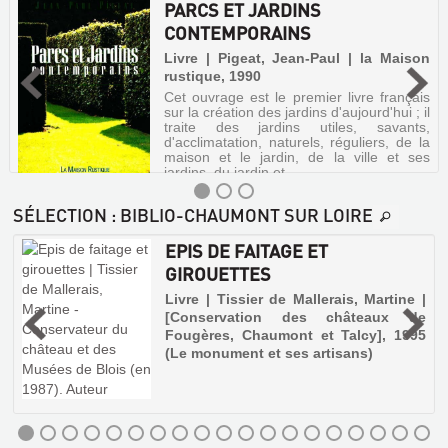
PARCS ET JARDINS
CONTEMPORAINS
Livre | Pigeat, Jean-Paul | la Maison
rustique, 1990
Cet ouvrage est le premier livre français
sur la création des jardins d'aujourd'hui ; il
traite des jardins utiles, savants,
d'acclimatation, naturels, réguliers, de la
maison et le jardin, de la ville et ses
jardins, du jardin et...
SÉLECTION
: BIBLIO-CHAUMONT SUR LOIRE
EPIS DE FAITAGE ET
PARCS
GIROUETTES
ET
,
Livre | Tissier de Mallerais, Martine |
JARDINS
[Conservation des châteaux de
CONTEMPORAINS
Fougères, Chaumont et Talcy], 1995
r
Livre
e
(Le monument et ses artisans)
u
|
s
Pigeat,
Jean-
Paul
|