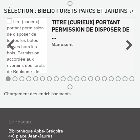
la
SÉLECTION
: BIBLIO FORETS PARCS ET JARDINS
Maison
rustique,
TITRE (CURIEUX) PORTANT
1990
Cet
PERMISSION DE DISPOSER DE
ouvrage
...
est
|
le
Manuscrit
premier
n
livre
e
français
l
sur
.
la
s
création
s
des
jardins
d'aujourd'hui
;
il
Chargement des enrichissements...
traite
des
jardins
utiles,
savants,
Le réseau
d'acclimatation,
naturels,
réguliers,
EPIS
Bibliothèque Abbé-Grégoire
de
4/6 place Jean-Jaurès
DE