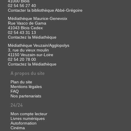
la
41000 Blois
maison
FAITAGE
02 54 56 27 40
et
Contacter la bibliothèque Abbé-Grégoire
ET
le
jardin,
GIROUETTES
Médiathèque Maurice-Genevoix
de
Rue Vasco de Gama
la
Livre
41043 Blois Cedex
ville
|
02 54 43 31 13
et
Contactez la Médiathèque
Tissier
ses
de
jardins,
Médiathèque Veuzain/Agglopolys
Mallerais,
du
3, rue du vieux moulin
jardin
Martine
41150 Veuzain-sur-Loire
et...
|
02 54 20 78 00
[Conservation
Contactez la Médiathèque
des
A propos du site
châteaux
de
Plan du site
Fougères,
Mentions légales
Chaumont
FAQ
et
Nos partenariats
Talcy],
24/24
1995
(Le
Mon compte lecteur
monument
Livres numériques
LES
et
Autoformation
JARDINS
ses
Cinéma