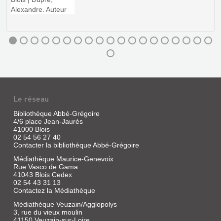
international
ligérien
et
le
dynamisme
LE
d'Anne
CANTON
de
Bretagne
DE
apporte
MER
un
regard
À
nouveau
sur
TRAVERS
Le réseau
la
LES
Cour
des
CARTES
Bibliothèque Abbé-Grégoire
Valois
4/6 place Jean-Jaurès
POSTALES
41000 Blois
02 54 56 27 40
Livre
Contacter la bibliothèque Abbé-Grégoire
|
Tournois,
Médiathèque Maurice-Genevoix
Pierre
Rue Vasco de Gama
|
41043 Blois Cedex
02 54 43 31 13
éd.
Contactez la Médiathèque
H.
de
Médiathèque Veuzain/Agglopolys
Froberville,
3, rue du vieux moulin
1990
41150 Veuzain-sur-Loire