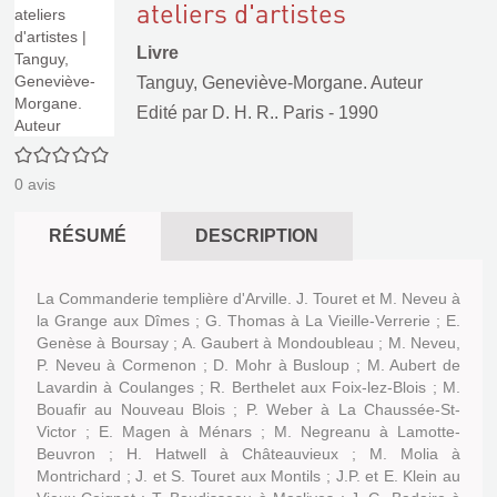
ateliers d'artistes
Livre
Tanguy, Geneviève-Morgane. Auteur
Edité par
D. H. R.. Paris
- 1990
0/5
0
avis
RÉSUMÉ
DESCRIPTION
La Commanderie templière d'Arville. J. Touret et M. Neveu à
la Grange aux Dîmes ; G. Thomas à La Vieille-Verrerie ; E.
Genèse à Boursay ; A. Gaubert à Mondoubleau ; M. Neveu,
P. Neveu à Cormenon ; D. Mohr à Busloup ; M. Aubert de
Lavardin à Coulanges ; R. Berthelet aux Foix-lez-Blois ; M.
Bouafir au Nouveau Blois ; P. Weber à La Chaussée-St-
Victor ; E. Magen à Ménars ; M. Negreanu à Lamotte-
Beuvron ; H. Hatwell à Châteauvieux ; M. Molia à
Montrichard ; J. et S. Touret aux Montils ; J.P. et E. Klein au