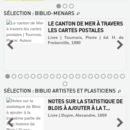
SÉLECTION
: BIBLIO-MENARS
LE CANTON DE MER À TRAVERS
LES
LES CARTES POSTALES
JARDINS
Livre | Tournois, Pierre | éd. H. de
SECRETS
Froberville, 1990
D'ANNE
DE
BRETAGNE
Livre
|
Tanguy,
Geneviève-
Morgane
SÉLECTION
: BIBLIO ARTISTES ET PLASTICIENS
|
Sorlot,
NOTES SUR LA STATISTIQUE DE
1991
BLOIS À AJOUTER À LA T...
Ce
regard
,
Livre | Dupre, Alexandre, 1859
sur
le
rayonnement